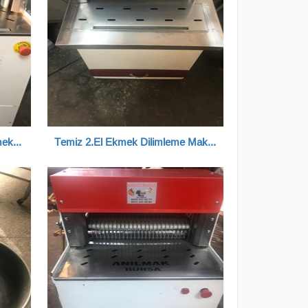
Kessan Marka 2.El Temiz Ekmek Dilimleme Makinesi
Temiz 2.El Ekmek Dilimleme Makinesi