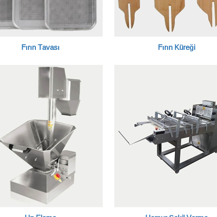
Fırın Tavası
Fırın Küreği