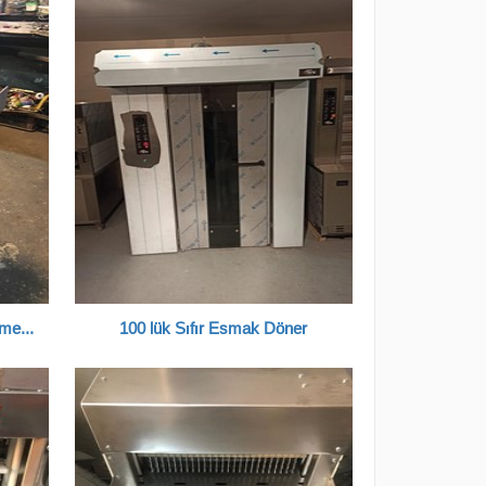
Çok Temiz 2.El Ekmek Dilimleme Makinesi
100 lük Sıfır Esmak Döner